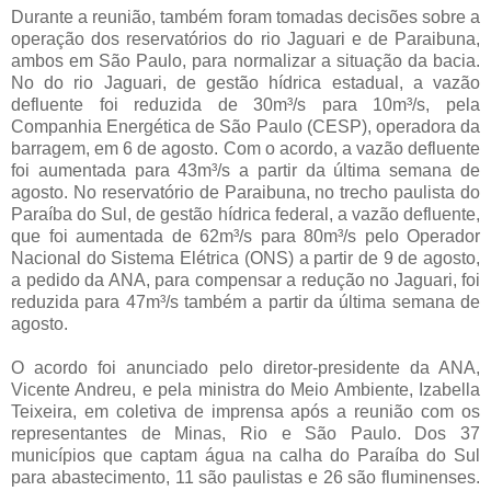
Durante a reunião, também foram tomadas decisões sobre a
operação dos reservatórios do rio Jaguari e de Paraibuna,
ambos em São Paulo, para normalizar a situação da bacia.
No do rio Jaguari, de gestão hídrica estadual, a vazão
defluente foi reduzida de 30m³/s para 10m³/s, pela
Companhia Energética de São Paulo (CESP), operadora da
barragem, em 6 de agosto. Com o acordo, a vazão defluente
foi aumentada para 43m³/s a partir da última semana de
agosto. No reservatório de Paraibuna, no trecho paulista do
Paraíba do Sul, de gestão hídrica federal, a vazão defluente,
que foi aumentada de 62m³/s para 80m³/s pelo Operador
Nacional do Sistema Elétrica (ONS) a partir de 9 de agosto,
a pedido da ANA, para compensar a redução no Jaguari, foi
reduzida para 47m³/s também a partir da última semana de
agosto.
O acordo foi anunciado pelo diretor-presidente da ANA,
Vicente Andreu, e pela ministra do Meio Ambiente, Izabella
Teixeira, em coletiva de imprensa após a reunião com os
representantes de Minas, Rio e São Paulo. Dos 37
municípios que captam água na calha do Paraíba do Sul
para abastecimento, 11 são paulistas e 26 são fluminenses.