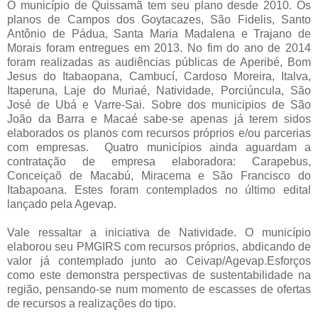
O município de Quissamã tem seu plano desde 2010. Os
planos de Campos dos Goytacazes, São Fidelis, Santo
Antônio de Pádua, Santa Maria Madalena e Trajano de
Morais foram entregues em 2013. No fim do ano de 2014
foram realizadas as audiências públicas de Aperibé, Bom
Jesus do Itabaopana, Cambucí, Cardoso Moreira, Italva,
Itaperuna, Laje do Muriaé, Natividade, Porciúncula, São
José de Ubá e Varre-Sai. Sobre dos municipios de São
João da Barra e Macaé sabe-se apenas já terem sidos
elaborados os planos com recursos próprios e/ou parcerias
com empresas. Quatro municípios ainda aguardam a
contratação de empresa elaboradora: Carapebus,
Conceiçaõ de Macabú, Miracema e São Francisco do
Itabapoana. Estes foram contemplados no último edital
lançado pela Agevap.
Vale ressaltar a iniciativa de Natividade. O município
elaborou seu PMGIRS com recursos próprios, abdicando de
valor já contemplado junto ao Ceivap/Agevap.Esforços
como este demonstra perspectivas de sustentabilidade na
região, pensando-se num momento de escasses de ofertas
de recursos a realizações do tipo.