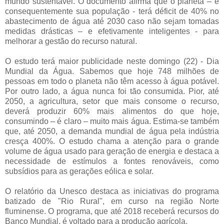
mundo sustentável. O documento afirma que o planeta – e
consequentemente sua população - terá déficit de 40% no
abastecimento de água até 2030 caso não sejam tomadas
medidas drásticas – e efetivamente inteligentes - para
melhorar a gestão do recurso natural.
O estudo terá maior publicidade neste domingo (22) - Dia
Mundial da Água. Sabemos que hoje 748 milhões de
pessoas em todo o planeta não têm acesso à água potável.
Por outro lado, a água nunca foi tão consumida. Pior, até
2050, a agricultura, setor que mais consome o recurso,
deverá produzir 60% mais alimentos do que hoje,
consumindo – é claro – muito mais água. Estima-se também
que, até 2050, a demanda mundial de água pela indústria
cresça 400%. O estudo chama a atenção para o grande
volume de água usado para geração de energia e destaca a
necessidade de estímulos a fontes renováveis, como
subsídios para as gerações eólica e solar.
O relatório da Unesco destaca as iniciativas do programa
batizado de "Rio Rural", em curso na região Norte
fluminense. O programa, que até 2018 receberá recursos do
Banco Mundial, é voltado para a produção agrícola.