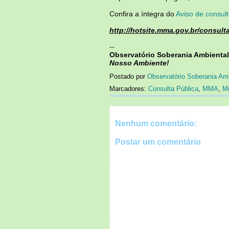
Confira a íntegra do
Aviso de consult
http://hotsite.mma.gov.br/consult
--
Observatório Soberania Ambiental
Nosso Ambiente!
Postado por
Observatório Soberania Am
Marcadores:
Consulta Pública
,
MMA
,
Mu
Nenhum comentário:
Postar um comentário