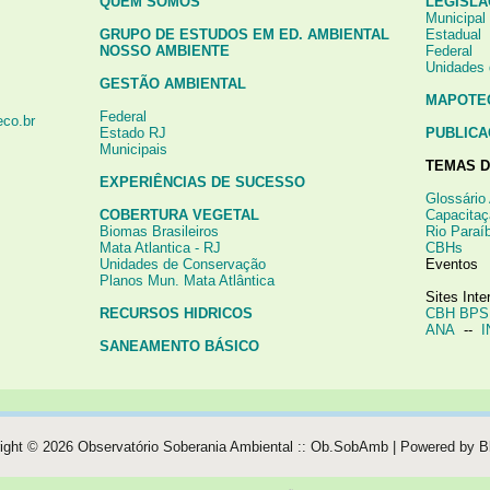
QUEM SOMOS
LEGISLA
Municipal
GRUPO DE ESTUDOS EM ED. AMBIENTAL
Estadual
NOSSO AMBIENTE
Federal
Unidades
GESTÃO AMBIENTAL
MAPOTE
Federal
eco.br
Estado RJ
PUBLIC
Municipais
TEMAS D
EXPERIÊNCIAS DE SUCESSO
Glossário
COBERTURA VEGETAL
Capacitaç
Biomas Brasileiros
Rio Paraí
Mata Atlantica - RJ
CBHs
Unidades de Conservação
Eventos
Planos Mun. Mata Atlântica
Sites Int
RECURSOS HIDRICOS
CBH BPS
ANA
--
I
SANEAMENTO BÁSICO
ight ©
2026
Observatório Soberania Ambiental :: Ob.SobAmb
| Powered by
B