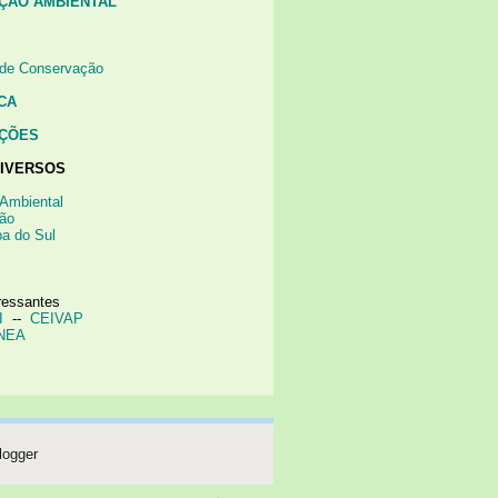
ÇÃO AMBIENTAL
 de Conservação
CA
AÇÕES
IVERSOS
 Ambiental
ão
ba do Sul
eressantes
I
--
CEIVAP
NEA
logger