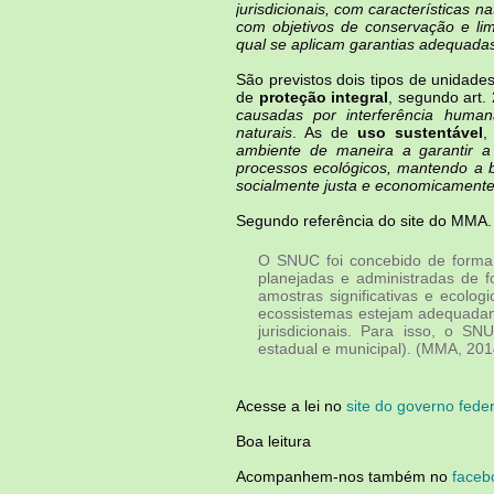
jurisdicionais, com características n
com objetivos de conservação e lim
qual se aplicam garantias adequada
São previstos dois tipos de unidade
de
proteção integral
, segundo art. 
causadas por interferência human
naturais
. As de
uso sustentável
,
ambiente de maneira a garantir a
processos ecológicos, mantendo a b
socialmente justa e economicamente 
Segundo referência do site do MMA.
O SNUC foi concebido de forma
planejadas e administradas de
amostras significativas e ecolog
ecossistemas estejam adequadame
jurisdicionais. Para isso, o SN
estadual e municipal). (MMA, 201
Acesse a lei no
site do governo feder
Boa leitura
Acompanhem-nos também no
faceb