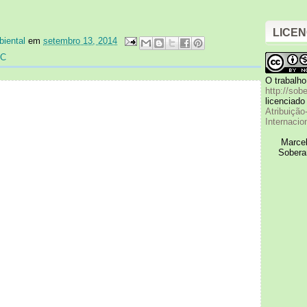
LICEN
biental
em
setembro 13, 2014
C
O trabalh
http://sob
licenciad
Atribuição
Internacio
Marcel
Sobera