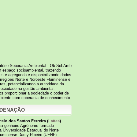
tório Soberania Ambiental - Ob.SobAmb
 espaço socioambiental, trazendo
es e agregando e disponibilizando dados
regiões Norte e Noroeste Fluminense e
res, potencializando a autoridade da
sociedade na gestão ambiental.
 proporcionar a sociedade o poder de
mbiente com soberania de conhecimento.
DENAÇÃO
elo dos Santos Ferreira (
Lattes
)
Engenheiro Agrônomo formado
a Universidade Estadual do Norte
luminense Darcy Ribeiro (UENF)