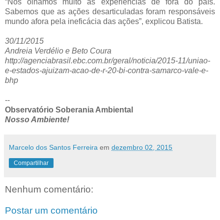
“Nós olhamos muito as experiências de fora do país.
Sabemos que as ações desarticuladas foram responsáveis
mundo afora pela ineficácia das ações”, explicou Batista.
30/11/2015
Andreia Verdélio e Beto Coura
http://agenciabrasil.ebc.com.br/geral/noticia/2015-11/uniao-
e-estados-ajuizam-acao-de-r-20-bi-contra-samarco-vale-e-
bhp
--
Observatório Soberania Ambiental
Nosso Ambiente!
Marcelo dos Santos Ferreira
em
dezembro 02, 2015
Compartilhar
Nenhum comentário:
Postar um comentário